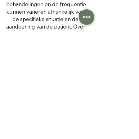
behandelingen en de frequentie
kunnen variëren afhankelijk van
de specifieke situatie en de
aandoening van de patiënt. Over
het algemeen wordt aanbevolen
om
meerdere sessies te volgen voor
een beter resultaat.
Let op
- Professionele Begeleiding :
Acupunctuurbehandeling moet
worden uitgevoerd door goed
opgeleide acupuncturisten om
de veiligheid en effectiviteit van de
behandeling te waarborgen.