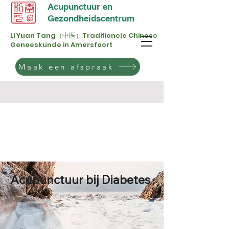
Acupunctuur en
Gezondheidscentrum
Li Yuan Tang（中医）Traditionele Chinese
Geneeskunde in Amersfoort
Maak een afspraak
Acupunctuur bij Diabetes